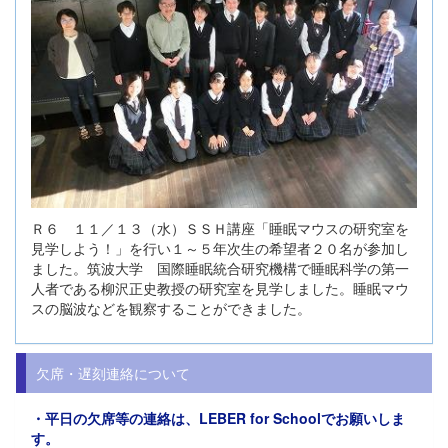
Ｒ６ １１／１３（水）ＳＳＨ講座「睡眠マウスの研究室を
見学しよう！」を行い１～５年次生の希望者２０名が参加し
ました。筑波大学 国際睡眠統合研究機構で睡眠科学の第一
人者である柳沢正史教授の研究室を見学しました。睡眠マウ
スの脳波などを観察することができました。
欠席・遅刻連絡について
・平日の欠席等の連絡は、
LEBER for Schoolでお願い
しま
す。