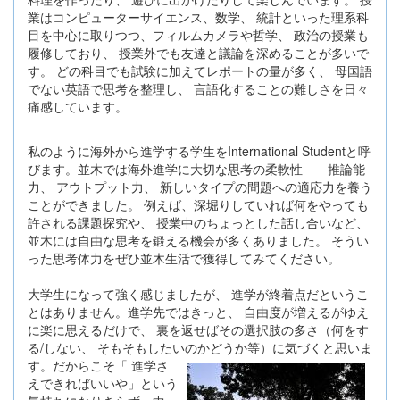
業はコンピューターサイエンス、数学、 統計といった理系科
目を中心に取りつつ、フィルムカメラや哲学、 政治の授業も
履修しており、 授業外でも友達と議論を深めることが多いで
す。 どの科目でも試験に加えてレポートの量が多く、 母国語
でない英語で思考を整理し、 言語化することの難しさを日々
痛感しています。
私のように海外から進学する学生をInternational Studentと呼
びます。並木では海外進学に大切な思考の柔軟性——推論能
力、 アウトプット力、 新しいタイプの問題への適応力を養う
ことができました。 例えば、深堀りしていれば何をやっても
許される課題探究や、 授業中のちょっとした話し合いなど、
並木には自由な思考を鍛える機会が多くありました。 そうい
った思考体力をぜひ並木生活で獲得してみてください。
大学生になって強く感じましたが、 進学が終着点だというこ
とはありません。進学先ではきっと、 自由度が増えるがゆえ
に楽に思えるだけで、 裏を返せばその選択肢の多さ（何をす
る/しない、 そもそもしたいのかどうか等）に気づくと思いま
す。だからこそ「 進
学さ
えできればいいや」という