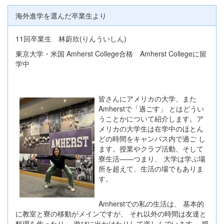
海外進学を選んだ卒業生より
11回卒業生 林蔚欣(りんういしん)
東京大学・米国 Amherst College合格 Amherst Collegeに留
学中
皆さんにアメリカの大
学、また
Amherstで「過ごす」 とはどうい
うことかについて紹介します。ア
メリカの大学生は在学中のほとん
どの時間をキャンパス内で過ご し
ます。授業やクラブ活動、そして
寮生活——つまり、 大学は学ぶ場
所を超えて、生活の場でもありま
す。
Amherstでの私の生活は、 基本的
に教室と寮の移動がメインですが、 それ以外の時間は友達と
料理を作ったり、 遊びに出かけたりして楽しんでいます。 授