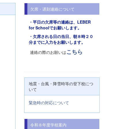
欠席・遅刻連絡について
・平日の欠席等の連絡は、
LEBER
for Schoolでお願い
します。
・欠席される日の当日、朝８時２０
分までに入力をお願いします。
こちら
連絡の際のお願いは
地震・台風・降雪時等の登下校につ
いて
緊急時の対応について
令和８年度学校案内