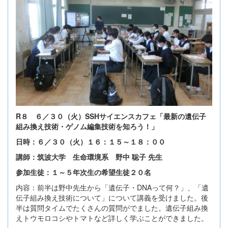
R８ ６／３０（火）SSHサイエンスカフェ「最新の遺伝子
組み換え技術・ゲノム編集技術を知ろう！」
日時：６／３０（火）１６：１５～１８：００
講師：筑波大学 生命環境系 野中 聡子 先生
参加生徒：１～５年次生の希望生徒２０名
内容：前半は野中先生から「遺伝子・DNAって何？」、「遺
伝子組み換え技術について」について講義を受けました。後
半は質問タイムでたくさんの質問がでました。遺伝子組み換
えトウモロコシやトマトなど詳しく学ぶことができました。