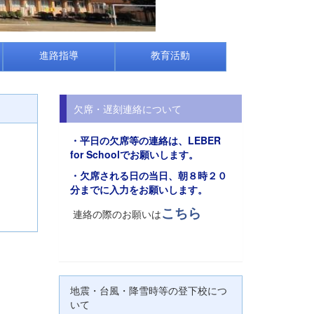
進路指導
教育活動
欠席・遅刻連絡について
・平日の欠席等の連絡は、
LEBER
for Schoolでお願い
します。
・欠席される日の当日、朝８時２０
分までに入力をお願いします。
こちら
連絡の際のお願いは
地震・台風・降雪時等の登下校につ
いて