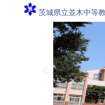
茨城県立並木
中等
p
r
e
v
i
o
u
s