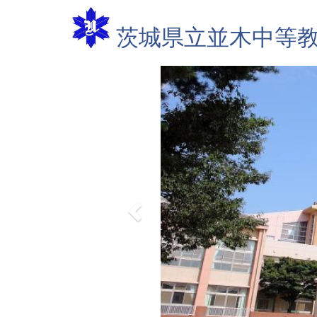
茨城県立並木
中等
p
r
e
v
i
o
u
s