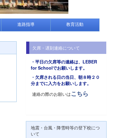
進路指導
教育活動
欠席・遅刻連絡について
・平日の欠席等の連絡は、
LEBER
for Schoolでお願い
します。
・欠席される日の当日、朝８時２０
分までに入力をお願いします。
こちら
連絡の際のお願いは
地震・台風・降雪時等の登下校につ
いて