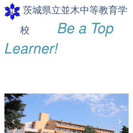
茨城県立並木
中等教育学
Be a Top
校
Learner!
p
n
r
e
e
x
v
t
i
o
u
s