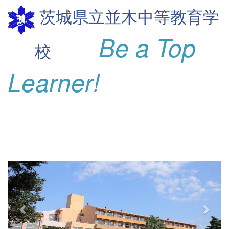
茨城県立並木
中等教育学
Be a Top
校
Learner!
p
n
r
e
e
x
v
t
i
o
u
s