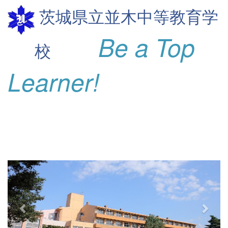
茨城県立並木
中等教育学
Be a Top
校
Learner!
p
n
r
e
e
x
v
t
i
o
u
s