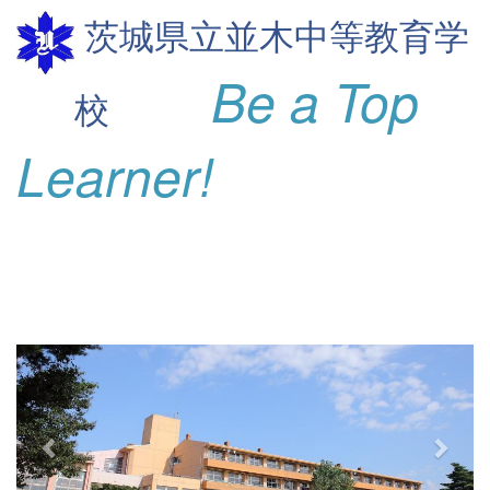
茨城県立並木
中等教育学
Be a Top
校
Learner!
p
n
r
e
e
x
v
t
i
o
u
s