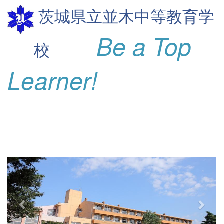
茨城県立並木
中等教育学
Be a Top
校
Learner!
p
n
r
e
e
x
v
t
i
o
u
s